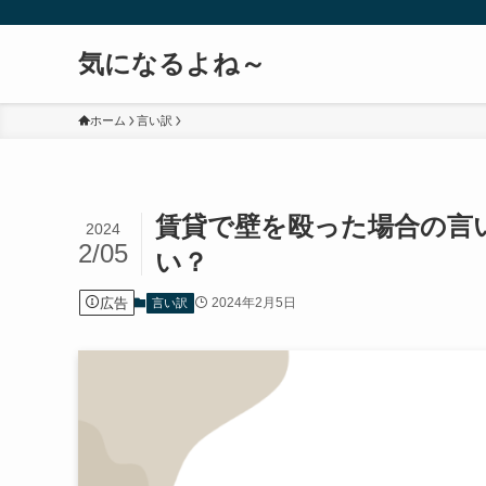
気になるよね～
ホーム
言い訳
賃貸で壁を殴った場合の言
2024
2/05
い？
広告
2024年2月5日
言い訳